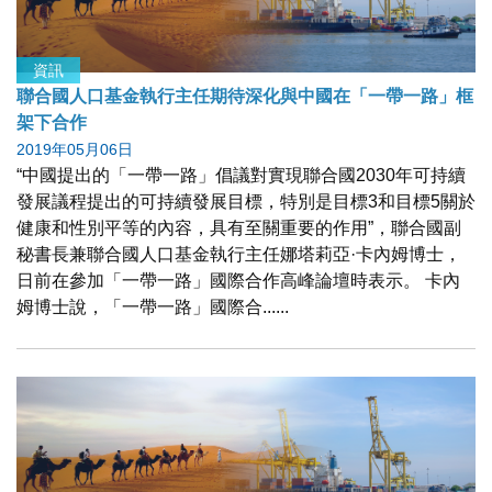
資訊
聯合國人口基金執行主任期待深化與中國在「一帶一路」框
架下合作
2019年05月06日
“中國提出的「一帶一路」倡議對實現聯合國2030年可持續
發展議程提出的可持續發展目標，特別是目標3和目標5關於
健康和性別平等的內容，具有至關重要的作用”，聯合國副
秘書長兼聯合國人口基金執行主任娜塔莉亞·卡內姆博士，
日前在參加「一帶一路」國際合作高峰論壇時表示。 卡內
姆博士說，「一帶一路」國際合......