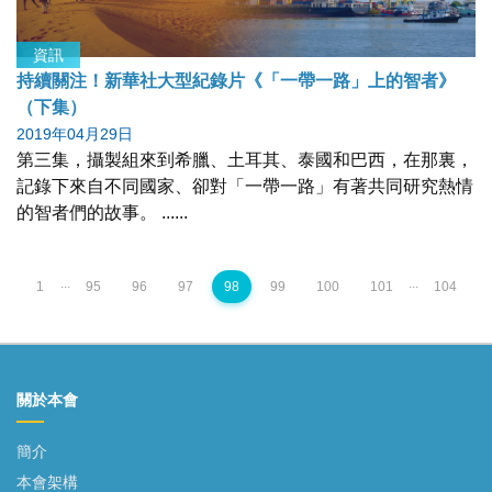
資訊
持續關注！新華社大型紀錄片《「一帶一路」上的智者》
（下集）
2019年04月29日
第三集，攝製組來到希臘、土耳其、泰國和巴西，在那裏，
記錄下來自不同國家、卻對「一帶一路」有著共同研究熱情
的智者們的故事。 ......
...
...
1
95
96
97
98
99
100
101
104
關於本會
簡介
本會架構