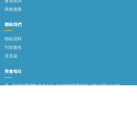
會員查詢
商會服務
聯絡我們
聯絡資料
刊登廣告
意見箱
商會地址
香港銅鑼灣駱克道463-483號銅鑼灣廣場二期15樓1504室
852-2885 9598
© 2019 Copyright:Belt and Road General Chamber of Commerce Limited. All