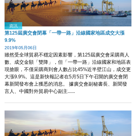
資訊
第125屆廣交會閉幕「一帶一路」沿線國家地區成交大漲
9.9%
2019年05月06日
雖然受全球貿易不穩定因素影響，第125屆廣交會采購商人
數、成交金額「雙降」，但「一帶一路」沿線國家和地區表
現搶眼，不僅采購商到會人數占比45%近半壁江山，成交更
大漲9.9%。這是新快報記者在5月5日下午召開的廣交會閉
幕新聞發布會上獲悉的消息。 據廣交會副秘書長、新聞發
言人、中國對外貿易中心副主......