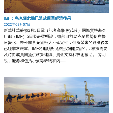
IMF：烏克蘭危機已造成嚴重經濟後果
2022年03月07日
新華社華盛頓3月5日電（記者高攀 熊茂伶）國際貨幣基金
組織（IMF）5日發表聲明說，雖然目前烏克蘭局勢仍在快
速變化、未來前景充滿極大不確定性，但所帶來的經濟後果
已經非常嚴重。IMF將繼續對危機形勢開展評估，根據需要
及時向成員國提供政策建議、資金支持和技術援助。 聲明
說，能源和包括小麥等穀物在內......