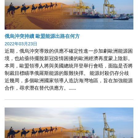
俄烏沖突持續 歐盟能源出路在何方
2022年03月23日
近期，俄烏沖突導致的供應不確定性進一步加劇歐洲能源困
境，也給亟待擺脫新冠疫情困擾的歐洲經濟再度蒙上陰影。
本周，歐盟領導人將與美國總統拜登舉行會晤，面臨是否將
制裁目標瞄準俄羅斯能源的艱難抉擇。 能源封殺仍存分歧
近幾周，多個歐洲國家領導人造訪海灣地區，旨在加強能源
合作，尋求潛在替代供應方。......