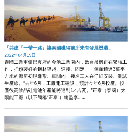
「共建『一帶一路』讓泰國獲得前所未有發展機遇」
2022年04月19日
泰國工業重鎮巴真府的金池工業園內，數台吊機正在緊張工
作，把預製好的鋼材豎起、連接、固定，一個面積達3萬平
方米的廠房初現雛形。車間內，幾名工人在仔細安裝、測試
生產線。“去年6月，工廠開工建設，預計今年6月投產。投
產後高效晶硅電池年產能將達到1.4吉瓦。”正泰（泰國）太
陽能工廠（以下簡稱“正泰”）總監李......