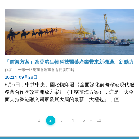
「前海方案」為香港生物科技醫藥產業帶來新機遇、新動力
作者 ： 一帶一路總商會理事會會長 鄭翔玲
2021年09月28日
9月6日，中共中央、國務院印發《全面深化前海深港現代服
務業合作區改革開放方案》（下稱前海方案），這是中央全
面支持香港融入國家發展大局的最新「大禮包」，值......
...
1
2
3
4
5
12