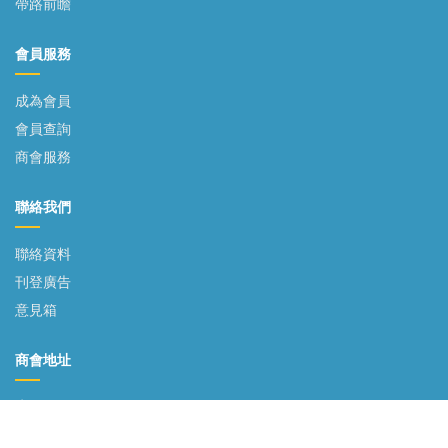
帶路前瞻
會員服務
成為會員
會員查詢
商會服務
聯絡我們
聯絡資料
刊登廣告
意見箱
商會地址
香港銅鑼灣駱克道463-483號銅鑼灣廣場二期15樓1504室
852-2885 9598