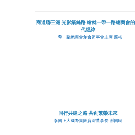
商道聯三洲 光影築絲路 繪就一帶一路總商會
代經緯
一帶一路總商會創會監事會主席 嚴彬
同行共建之路 共創繁榮未來
泰國正大國際集團資深董事長 謝國民