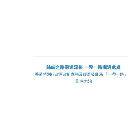
絲綢之路源遠流長 一帶一路機遇處處
香港特別行政區政府商務及經濟發展局 「一帶一路
員 何力治