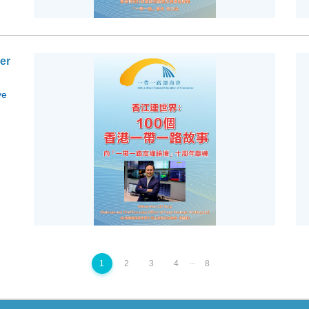
er
ve
...
1
2
3
4
8