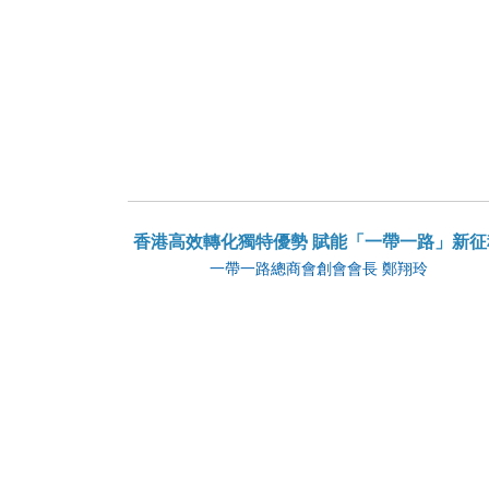
香港高效轉化獨特優勢 賦能「一帶一路」新征
一帶一路總商會創會會長 鄭翔玲