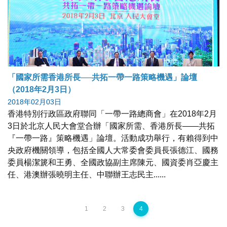
「國家所需香港所長──共拓一帶一路策略機遇」論壇
（2018年2月3日）
2018年02月03日
香港特別行政區政府聯同「一帶一路總商會」在2018年2月
3日於北京人民大會堂合辦「國家所需、香港所長——共拓
『一帶一路』策略機遇」論壇。活動成功舉行，有賴得到中
央政府機關領導，包括全國人大常委會委員長張德江、國務
委員楊潔篪和王勇、全國政協副主席陳元、國資委肖亞慶主
任、港澳辦張曉明主任、中聯辦王志民主......
1
2
3
4