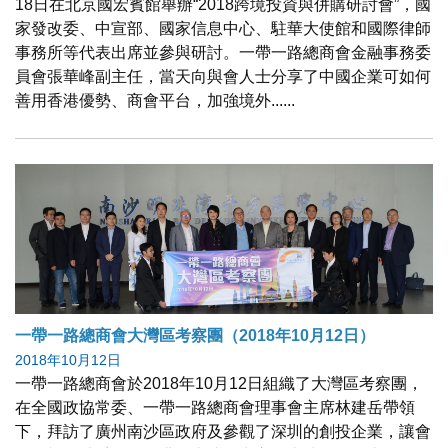
18日在北京國宏賓館舉辦“2018跨境投資與併購研討會”，國
家發改委、中宣部、國家信息中心、駐華大使館和國際律師
事務所等代表出席並參與研討。一帶一路總商會金融事務委
員會張華峰副主任，當天向與會人士分享了中國企業可如何
善用香港優勢、商會平台，加強境外......
一帶一路總商會大灣區考察團（2018年10月12日）
2018年10月12日
一帶一路總商會於2018年10月12日組織了大灣區考察團，
在全國政協常委、一帶一路總商會理事會主席林建岳帶領
下，拜訪了廣州南沙區政府及參觀了深圳的創投企業，讓會