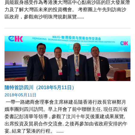
員能親身感受作為粵港澳大灣區中心點南沙區的巨大發展潛
力及了解大灣區未來的投資機會。 考察團上午先到訪南沙
區政府，參觀南沙明珠灣規劃展覽......
隨特首訪四川（2018年5月11日）
2018年05月11日
一帶一路總商會理事會主席林建岳隨香港行政長官林鄭月
娥率團到四川訪問。早上拜會了前中聯辦主任, 現任四川省
委書記彭清華等領導 , 參觀了汶川十年災後重建成果展覽,
出席投資及貿易合作交流會, 之後再參加由省政府安排的午
宴, 結束了緊湊的行程。 ......