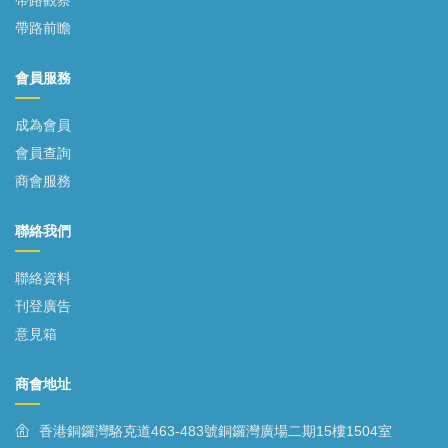
帶路前瞻
會員服務
成為會員
會員查詢
商會服務
聯絡我們
聯絡資料
刊登廣告
意見箱
商會地址
香港銅鑼灣駱克道463-483號銅鑼灣廣場二期15樓1504室