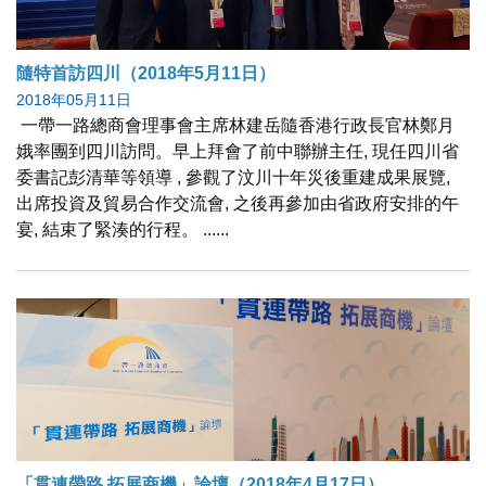
隨特首訪四川（2018年5月11日）
2018年05月11日
一帶一路總商會理事會主席林建岳隨香港行政長官林鄭月
娥率團到四川訪問。早上拜會了前中聯辦主任, 現任四川省
委書記彭清華等領導 , 參觀了汶川十年災後重建成果展覽,
出席投資及貿易合作交流會, 之後再參加由省政府安排的午
宴, 結束了緊湊的行程。 ......
「貫連帶路 拓展商機」論壇（2018年4月17日）