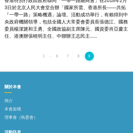
香港特別行政區政府聯同「一帶一路總商會」在2018年2月
3日於北京人民大會堂合辦「國家所需、香港所長——共拓
『一帶一路』策略機遇」論壇。活動成功舉行，有賴得到中
央政府機關領導，包括全國人大常委會委員長張德江、國務
委員楊潔篪和王勇、全國政協副主席陳元、國資委肖亞慶主
任、港澳辦張曉明主任、中聯辦王志民主......
...
1
6
7
8
9
關於本會
簡介
本會架構
理事會（執委會）
活動訊息