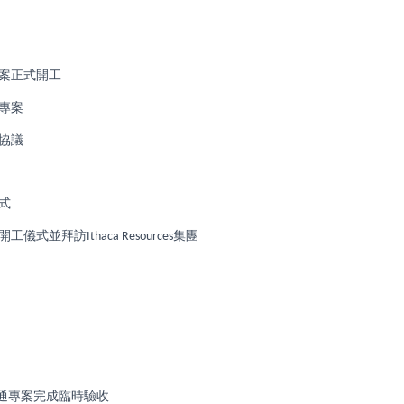
案正式開工
專案
協議
式
開工儀式並拜訪
集團
Ithaca Resources
通專案完成臨時驗收