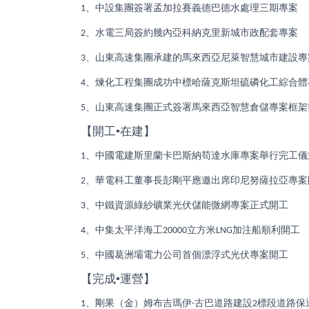
、中設集團簽署孟加拉賽義德巴德水處理三期專案
1
、水電三局簽約幾內亞科納克里新城市政配套專案
2
、山東高速集團承建的馬來西亞尼萊智慧城市建設專
3
、煉化工程集團成功中標哈薩克斯坦硫磷化工綜合體
4
、山東高速集團正式簽署馬來西亞智慧倉儲專案框架
5
【開工•在建】
、中國電建斯里蘭卡巴斯納苟達水庫專案舉行完工儀
1
、華電科工董事長彭剛平應邀出席印尼努薩拉亞專案
2
、中鐵資源綠紗礦業光伏儲能微網專案正式開工
3
、中集太平洋海工
立方米
加注船順利開工
4
20000
LNG
、中國葛洲壩電力公司首個漂浮式光伏專案開工
5
【完成•運營】
、剛果（金）姆布吉瑪伊
古巴道路建設
標段道路保
1
-
2