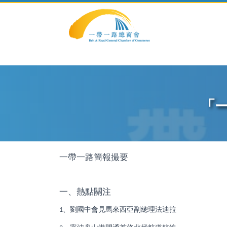
.modal-dialog .modal-content
「一
一帶一路簡報撮要
一、熱點關注
、劉國中會見馬來西亞副總理法迪拉
1