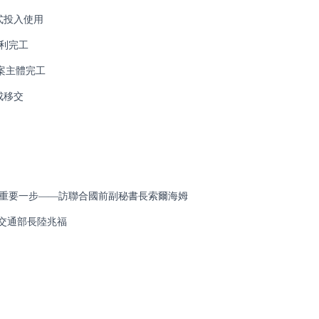
式投入使用
利完工
案主體完工
成移交
重要一步——訪聯合國前副秘書長索爾海姆
交通部長陸兆福