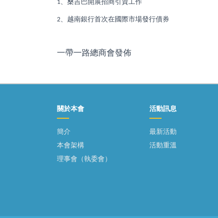
、桑吉巴開展招商引資工作
1
、越南銀行首次在國際市場發行債券
2
一帶一路總商會發佈
關於本會
活動訊息
簡介
最新活動
本會架構
活動重溫
理事會（執委會）