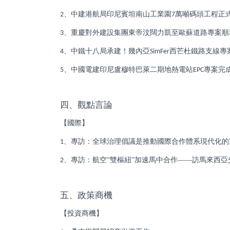
、中建港航局印尼賓坦南山工業園
萬噸碼頭工程正
2
7
、重慶對外建設集團東帝汶闊力凱至歐蘇道路專案順
3
、中鐵十八局承建！幾內亞
西芒杜鐵路支線專
4
SimFer
、中國電建印尼盧穆特巴萊二期地熱電站
專案完
5
EPC
四、觀點言論
【國際】
、專訪：全球治理倡議是推動國際合作體系現代化的
1
、專訪：航空“雙樞紐”加速馬中合作——訪馬來西亞
2
五、政策商機
【投資商機】