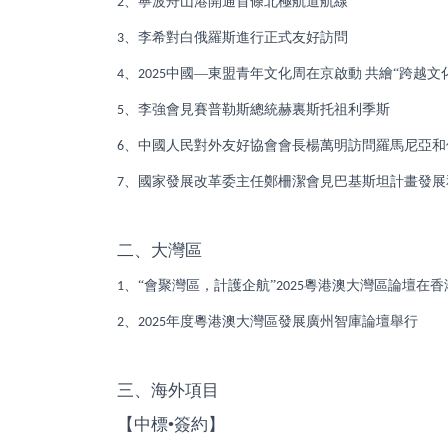
、寧波舟山港開通首條北極航道航線
2
、李希對白俄羅斯進行正式友好訪問
3
、
中國—東盟青年文化周在京啟動
共繪“跨越文
4
2025
、李強會見賽普勒斯總統赫裏斯托祖利季斯
5
、中國人民對外友好協會會長楊萬明訪問羅馬尼亞和
6
、國家發展改革委主任鄭柵潔會見巴基斯坦計畫發展
7
二、大灣區
、“會聚灣區，計護企航”
粵港澳大灣區論壇在香
1
2025
、
年度粵港澳大灣區發展廣州智庫論壇舉行
2
2025
三、海外項目
【中標•簽約】