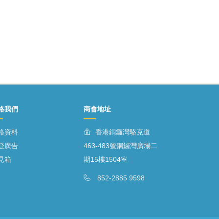
絡我們
商會地址
絡資料
香港銅鑼灣駱克道
登廣告
463-483號銅鑼灣廣場二
見箱
期15樓1504室
852-2885 9598