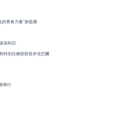
化的青春力量”新藍圖
保加利亞
和特別任務部部長伊克巴爾
港舉行