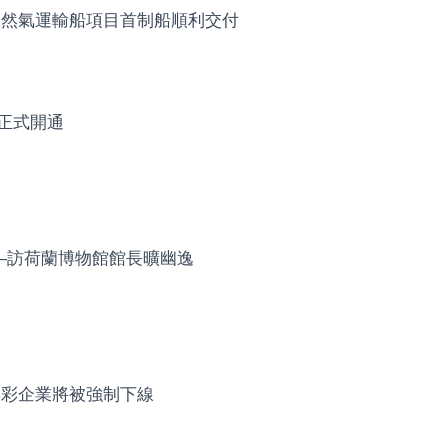
天然氣運輸船項目首制船順利交付
段正式開通
—訪荷蘭博物館館長曠幽逸
博彩企業將被強制下線