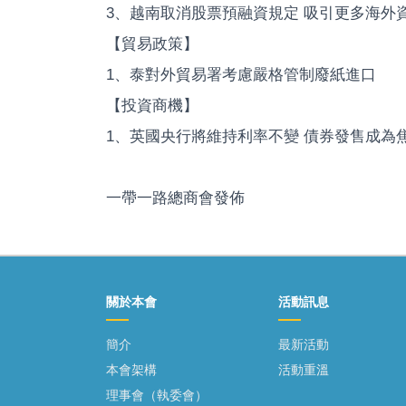
3、越南取消股票預融資規定 吸引更多海外
【貿易政策】
1、泰對外貿易署考慮嚴格管制廢紙進口
【投資商機】
1、英國央行將維持利率不變 債券發售成為
一帶一路總商會發佈
關於本會
活動訊息
簡介
最新活動
本會架構
活動重溫
理事會（執委會）