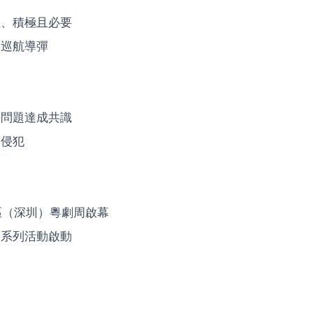
益、積極且必要
略巡航導彈
海問題達成共識
的侵犯
區（深圳）粵劇周啟幕
會系列活動啟動