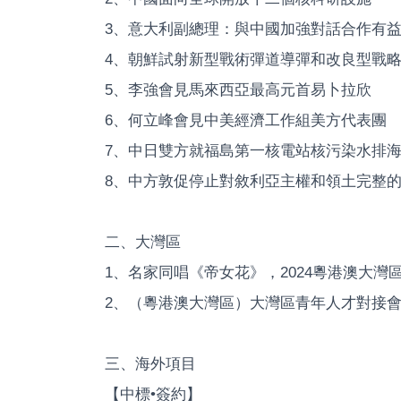
3、意大利副總理：與中國加強對話合作有
4、朝鮮試射新型戰術彈道導彈和改良型戰
5、李強會見馬來西亞最高元首易卜拉欣
6、何立峰會見中美經濟工作組美方代表團
7、中日雙方就福島第一核電站核污染水排
8、中方敦促停止對敘利亞主權和領土完整
二、大灣區
1、名家同唱《帝女花》，2024粵港澳大灣
2、（粵港澳大灣區）大灣區青年人才對接
三、海外項目
【中標•簽約】