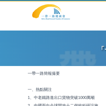
.modal-dialog .modal-content
「
一帶一路簡報撮要
一、熱點關注
1、中老鐵路進出口貨物突破1000萬噸
2、中國面向全球開放十二個核科研設施