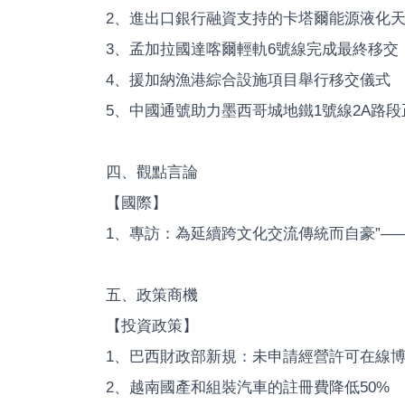
2、進出口銀行融資支持的卡塔爾能源液化
3、孟加拉國達喀爾輕軌6號線完成最終移交
4、援加納漁港綜合設施項目舉行移交儀式
5、中國通號助力墨西哥城地鐵1號線2A路
四、觀點言論
【國際】
1、專訪：為延續跨文化交流傳統而自豪”—
五、政策商機
【投資政策】
1、巴西財政部新規：未申請經營許可在線
2、越南國產和組裝汽車的註冊費降低50%