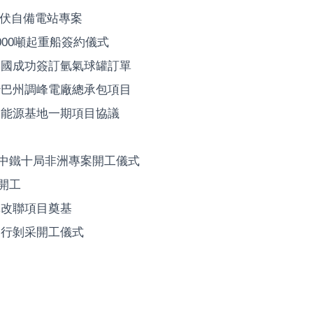
光伏自備電站專案
00噸起重船簽約儀式
某國成功簽訂氫氣球罐訂單
沙巴州調峰電廠總承包項目
部能源基地一期項目協議
席中鐵十局非洲專案開工儀式
開工
單改聯項目奠基
舉行剝采開工儀式