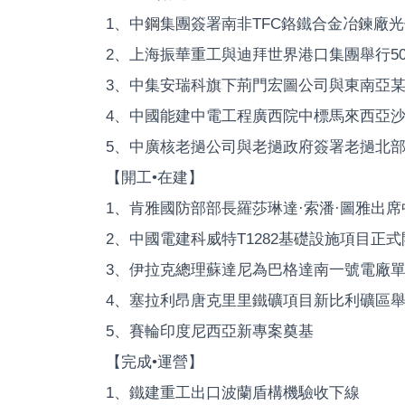
1、中鋼集團簽署南非TFC鉻鐵合金冶鍊廠
2、上海振華重工與迪拜世界港口集團舉行50
3、中集安瑞科旗下荊門宏圖公司與東南亞
4、中國能建中電工程廣西院中標馬來西亞
5、中廣核老撾公司與老撾政府簽署老撾北
【開工•在建】
1、肯雅國防部部長羅莎琳達·索潘·圖雅出
2、中國電建科威特T1282基礎設施項目正式
3、伊拉克總理蘇達尼為巴格達南一號電廠
4、塞拉利昂唐克里里鐵礦項目新比利礦區
5、賽輪印度尼西亞新專案奠基
【完成•運營】
1、鐵建重工出口波蘭盾構機驗收下線