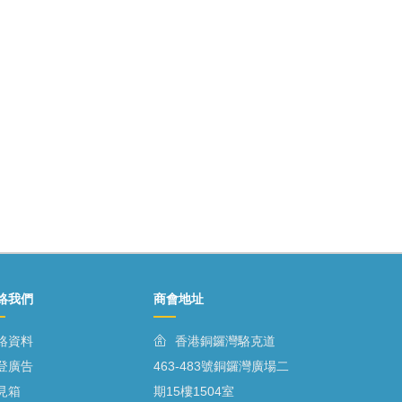
絡我們
商會地址
絡資料
香港銅鑼灣駱克道
登廣告
463-483號銅鑼灣廣場二
見箱
期15樓1504室