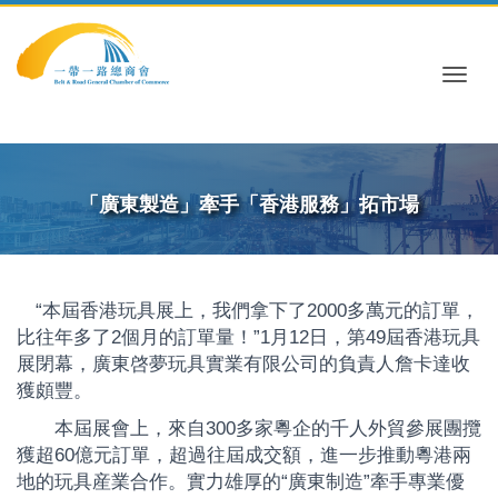
.modal-dialog .modal-content
Togg
「廣東製造」牽手「香港服務」拓市場
“本屆香港玩具展上，我們拿下了2000多萬元的訂單，
比往年多了2個月的訂單量！”1月12日，第49屆香港玩具
展閉幕，廣東啓夢玩具實業有限公司的負責人詹卡達收
獲頗豐。
本屆展會上，來自300多家粵企的千人外貿參展團攬
獲超60億元訂單，超過往屆成交額，進一步推動粵港兩
地的玩具産業合作。實力雄厚的“廣東制造”牽手專業優