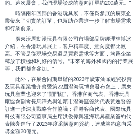
的。這次展會，我們現場談成的意向訂單約200萬元。”
時隔兩年回歸的香港玩具展，不僅爲參展的廣東企
業帶來了切實的訂單，也幫助企業進一步了解市場需求
和行業前景。
廣東沃馬動漫玩具有限公司市場部品牌經理林博冰
介紹，在香港玩具展上，客戶精準度、意向度都比較
高。不管是從現場交易還是買家需求等方面，均爲企業
釋放了積極和利好的信号。“未來的海外和國内的行業展
等，我們都會參加。”
此外，在展會同期舉辦的2023年廣東汕頭經貿投資
及玩具産業推介會暨第22屆澄海玩博會發布會上，廣東
玩具産業也迎來了“開門紅”。香港客商代表、香港玩具
廠協會副會長馬澤光與汕頭市澄海區簽約代表黃逸賢簽
訂進一步深度戰略合作協議；香港客商代表、國際玩具
科技有限公司董事局主席洪俊偉與澄海玩具産業簽約代
表陳亮進行了2023年度采購意向簽約，達成簽約意向采
購金額20億元。