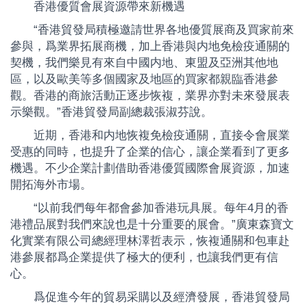
香港優質會展資源帶來新機遇
“香港貿發局積極邀請世界各地優質展商及買家前來
參與，爲業界拓展商機，加上香港與内地免檢疫通關的
契機，我們樂見有來自中國内地、東盟及亞洲其他地
區，以及歐美等多個國家及地區的買家都親臨香港參
觀。香港的商旅活動正逐步恢複，業界亦對未來發展表
示樂觀。”香港貿發局副總裁張淑芬說。
近期，香港和内地恢複免檢疫通關，直接令會展業
受惠的同時，也提升了企業的信心，讓企業看到了更多
機遇。不少企業計劃借助香港優質國際會展資源，加速
開拓海外市場。
“以前我們每年都會參加香港玩具展。每年4月的香
港禮品展對我們來說也是十分重要的展會。”廣東森寶文
化實業有限公司總經理林澤哲表示，恢複通關和包車赴
港參展都爲企業提供了極大的便利，也讓我們更有信
心。
爲促進今年的貿易采購以及經濟發展，香港貿發局