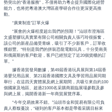
勢突出的“香港服務”，不僅将助力粵企提升國際化經營
能力，也将把粵港澳大灣區産學研合作往更深更高推
動。
“廣東制造”訂單火爆
“展會的火爆程度超出我們的預期！”汕頭市澄海區
文盛塑膠玩具實業有限公司相關負責人張巧玲很振奮，
該公司的新産品備受青睐，吸引了不少新客戶，訂單收
獲頗豐。“特别是我們的拼裝恐龍電動玩具，十分受南美
和俄羅斯的客戶歡迎，客戶已經預定了近20個貨櫃的訂
單。”
據香港貿發局數據，第49屆香港玩具展與第14屆香
港嬰兒用品展、第21屆香港國際文具及學習用品展同期
舉行，在這四天實體展及網上展期間，共吸引來自約100
個國家及地區、超過21000名采購商親臨展場參觀及參
與網上展，揭開香港新一年商貿展覽序幕。
“今年交易效果不錯。”汕頭市金和貿易有限公司負
責人蔡馥蔓說，“碰到的客戶基本都是帶着采購目标來