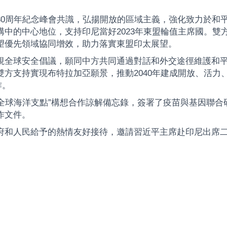
30周年紀念峰會共識，弘揚開放的區域主義，強化致力於和
中的中心地位，支持印尼當好2023年東盟輪值主席國。雙方
望優先領域協同增效，助力落實東盟印太展望。
視全球安全倡議，願同中方共同通過對話和外交途徑維護和
方支持實現布特拉加亞願景，推動2040年建成開放、活力
作。
“全球海洋支點”構想合作諒解備忘錄，簽署了疫苗與基因聯
作文件。
府和人民給予的熱情友好接待，邀請習近平主席赴印尼出席