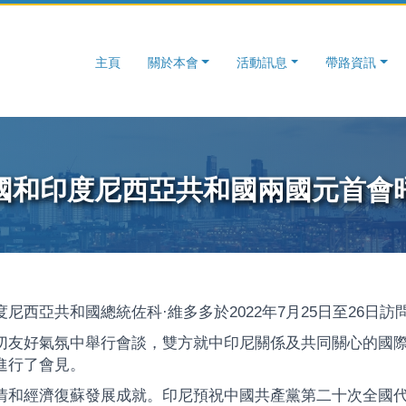
主頁
關於本會
活動訊息
帶路資訊
國和印度尼西亞共和國兩國元首會
西亞共和國總統佐科·維多多於2022年7月25日至26日訪
切友好氣氛中舉行會談，雙方就中印尼關係及共同關心的國
進行了會見。
情和經濟復蘇發展成就。印尼預祝中國共產黨第二十次全國