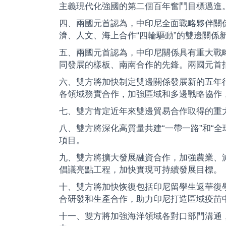
主義現代化強國的第二個百年奮鬥目標邁進。
四、兩國元首認為，中印尼全面戰略夥伴關係
濟、人文、海上合作“四輪驅動”的雙邊關
五、兩國元首認為，中印尼關係具有重大戰
同發展的樣板、南南合作的先鋒。兩國元首
六、雙方將加快制定雙邊關係發展新的五年
各領域務實合作，加強區域和多邊戰略協作
七、雙方肯定近年來雙邊貿易合作取得的重
八、雙方將深化高質量共建“一帶一路”和“全
項目。
九、雙方將擴大發展融資合作，加強農業、
倡議亮點工程，加快實現可持續發展目標。
十、雙方將加快恢復包括印尼留學生返華復
合研發和生產合作，助力印尼打造區域疫苗
十一、雙方將加強海洋領域各對口部門溝通