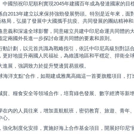
中國預祝印尼順利實現2045年建國百年成為發達國家的目
自2013年建立以來保持強勁發展勢頭。特別是近年來，面
係新格局，弘揚了發展中大國攜手抗疫、共同發展的團結精神
略意義和深遠全球影響，同意確立共建中印尼命運共同體的
指定兩國外長進一步探討命運共同體的要素和原則。
行動計劃，以元首共識為戰略指引，依託中印尼高級別對話
，更好地提升兩國人民福祉，為維護地區和平穩定、捍衛全
大進展，強調致力於提升雙邊貿易規模。
球海洋支點”合作，如期建成雅萬高鐵這一首要旗艦項目，打造
減貧、糧食安全等領域合作，培育綠色發展、數字經濟等新
學在內的人員往來，增加直航航班，密切教育、旅遊、青年
中心。
，強化制度化安排，實施好海上合作基金項目，開展好印尼“