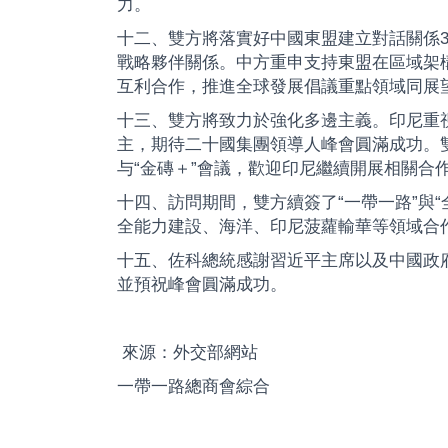
力。
十二、雙方將落實好中國東盟建立對話關係
戰略夥伴關係。中方重申支持東盟在區域架構
互利合作，推進全球發展倡議重點領域同展
十三、雙方將致力於強化多邊主義。印尼重
主，期待二十國集團領導人峰會圓滿成功。雙
与“金磚＋”會議，歡迎印尼繼續開展相關合
十四、訪問期間，雙方續簽了“一帶一路”與
全能力建設、海洋、印尼菠蘿輸華等領域合
十五、佐科總統感謝習近平主席以及中國政
並預祝峰會圓滿成功。
來源：外交部網站
一帶一路總商會綜合