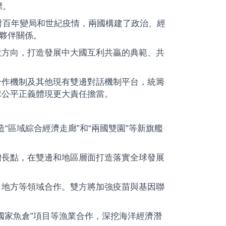
標。
對百年變局和世紀疫情，兩國構建了政治、經
和夥伴關係。
大方向，打造發展中大國互利共贏的典範、共
合作機制及其他現有雙邊對話機制平台，統籌
球公平正義體現更大責任擔當。
“區域綜合經濟走廊”和“兩國雙園”等新旗艦
增長點，在雙邊和地區層面打造落實全球發展
、地方等領域合作。雙方將加強疫苗與基因聯
國家魚倉”項目等漁業合作，深挖海洋經濟潛